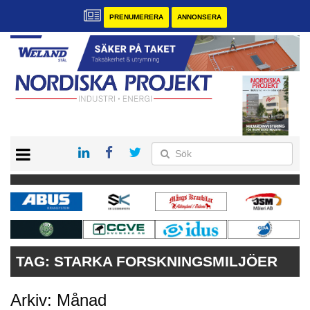
PRENUMERERA
ANNONSERA
START
KONTAKT
VÅRA ANDRA MAGASIN
PRENUMERERA
ANNONSERA
TAG:
STARKA FORSKNINGSMILJÖER
Arkiv: Månad