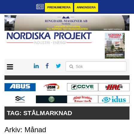
PRENUMERERA
ANNONSERA
START
KONTAKT
VÅRA ANDRA MAGASIN
PRENUMERERA
ANNONSERA
TAG:
STÅLMARKNAD
Arkiv: Månad