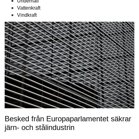
Underhåll
Vattenkraft
Vindkraft
Besked från Europaparlamentet säkrar
järn- och stålindustrin