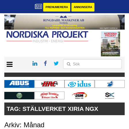
PRENUMERERA
ANNONSERA
START
KONTAKT
VÅRA ANDRA MAGASIN
PRENUMERERA
ANNONSERA
TAG:
STÄLLVERKET XIRIA NGX
Arkiv: Månad