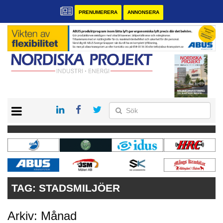
PRENUMERERA
ANNONSERA
START
KONTAKT
VÅRA ANDRA MAGASIN
PRENUMERERA
ANNONSERA
TAG:
STADSMILJÖER
Arkiv: Månad