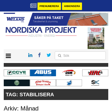
PRENUMERERA
ANNONSERA
START
KONTAKT
VÅRA ANDRA MAGASIN
PRENUMERERA
ANNONSERA
TAG:
STABILISERA
Arkiv: Månad