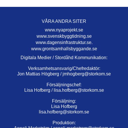
VÅRA ANDRA SITER
www.nyaprojekt.se
www.svenskbyggtidning.se
www.dagensinfrastruktur.se.
www.grontsamhallsbyggande.se
Digitala Medier / Stordåhd Kommunikation:
Verksamhetsansvarig/Chefredaktör:
Jon Mattias Högberg /
jmhogberg@storkom.se
Försäljningschef:
Lisa Hofberg /
lisa.hofberg@storkom.se
Försäljning:
Lisa Hofberg
lisa.hofberg@storkom.se
Produktion: