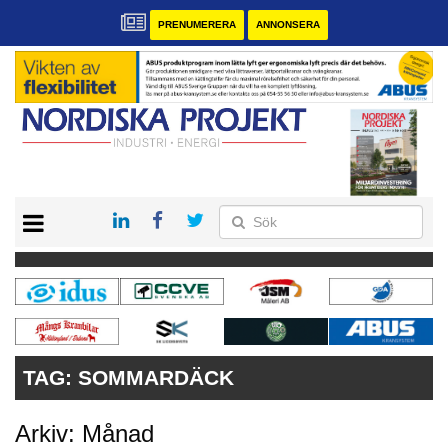
PRENUMERERA
ANNONSERA
START
KONTAKT
VÅRA ANDRA MAGASIN
PRENUMERERA
ANNONSERA
TAG:
SOMMARDÄCK
Arkiv: Månad