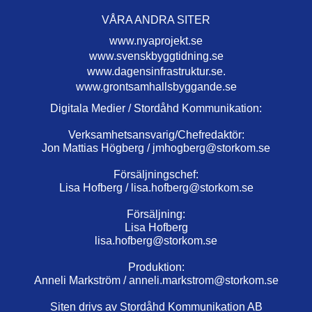
VÅRA ANDRA SITER
www.nyaprojekt.se
www.svenskbyggtidning.se
www.dagensinfrastruktur.se.
www.grontsamhallsbyggande.se
Digitala Medier / Stordåhd Kommunikation:
Verksamhetsansvarig/Chefredaktör:
Jon Mattias Högberg /
jmhogberg@storkom.se
Försäljningschef:
Lisa Hofberg /
lisa.hofberg@storkom.se
Försäljning:
Lisa Hofberg
lisa.hofberg@storkom.se
Produktion:
Anneli Markström /
anneli.markstrom@storkom.se
Siten drivs av Stordåhd Kommunikation AB