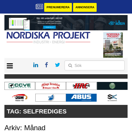
PRENUMERERA
ANNONSERA
START
KONTAKT
VÅRA ANDRA MAGASIN
PRENUMERERA
ANNONSERA
TAG:
SELFREDIGES
Arkiv: Månad