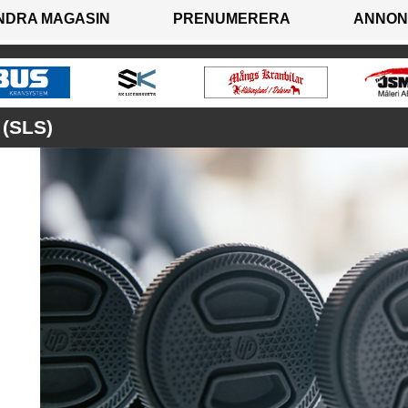
NDRA MAGASIN
PRENUMERERA
ANNON
(SLS)