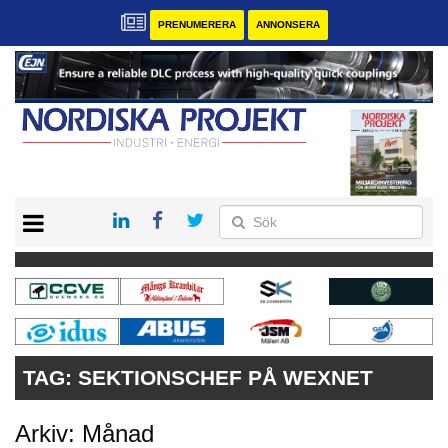
PRENUMERERA
ANNONSERA
START
KONTAKT
VÅRA ANDRA MAGASIN
PRENUMERERA
ANNONSERA
TAG:
SEKTIONSCHEF PÅ WEXNET
Arkiv: Månad