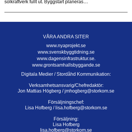
solkraftverk fullt ut. Byggstart planeras…
VÅRA ANDRA SITER
www.nyaprojekt.se
www.svenskbyggtidning.se
www.dagensinfrastruktur.se.
www.grontsamhallsbyggande.se
Digitala Medier / Stordåhd Kommunikation:
Verksamhetsansvarig/Chefredaktör:
Jon Mattias Högberg /
jmhogberg@storkom.se
Försäljningschef:
Lisa Hofberg /
lisa.hofberg@storkom.se
Försäljning:
Lisa Hofberg
lisa.hofberg@storkom.se