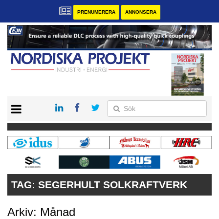
PRENUMERERA
ANNONSERA
START
KONTAKT
VÅRA ANDRA MAGASIN
PRENUMERERA
ANNONSERA
TAG:
SEGERHULT SOLKRAFTVERK
Arkiv: Månad