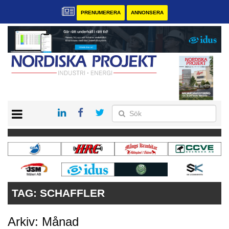
PRENUMERERA
ANNONSERA
START
KONTAKT
VÅRA ANDRA MAGASIN
PRENUMERERA
ANNONSERA
TAG:
SCHAFFLER
Arkiv: Månad