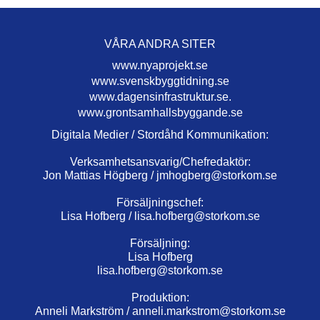
VÅRA ANDRA SITER
www.nyaprojekt.se
www.svenskbyggtidning.se
www.dagensinfrastruktur.se.
www.grontsamhallsbyggande.se
Digitala Medier / Stordåhd Kommunikation:
Verksamhetsansvarig/Chefredaktör:
Jon Mattias Högberg /
jmhogberg@storkom.se
Försäljningschef:
Lisa Hofberg /
lisa.hofberg@storkom.se
Försäljning:
Lisa Hofberg
lisa.hofberg@storkom.se
Produktion:
Anneli Markström /
anneli.markstrom@storkom.se