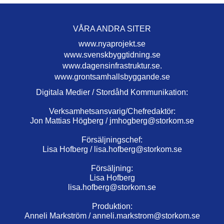
VÅRA ANDRA SITER
www.nyaprojekt.se
www.svenskbyggtidning.se
www.dagensinfrastruktur.se.
www.grontsamhallsbyggande.se
Digitala Medier / Stordåhd Kommunikation:
Verksamhetsansvarig/Chefredaktör:
Jon Mattias Högberg /
jmhogberg@storkom.se
Försäljningschef:
Lisa Hofberg /
lisa.hofberg@storkom.se
Försäljning:
Lisa Hofberg
lisa.hofberg@storkom.se
Produktion:
Anneli Markström /
anneli.markstrom@storkom.se