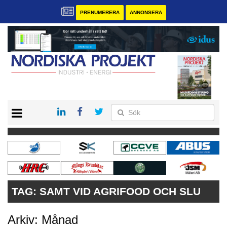
PRENUMERERA
ANNONSERA
START
KONTAKT
VÅRA ANDRA MAGASIN
PRENUMERERA
ANNONSERA
TAG:
SAMT VID AGRIFOOD OCH SLU
Arkiv: Månad