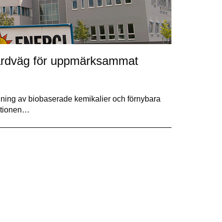
färdväg för uppmärksammat
lning av biobaserade kemikalier och förnybara
rationen…