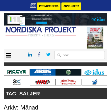
PRENUMERERA
ANNONSERA
START
KONTAKT
VÅRA ANDRA MAGASIN
PRENUMERERA
ANNONSERA
TAG:
SÄLJER
Arkiv: Månad