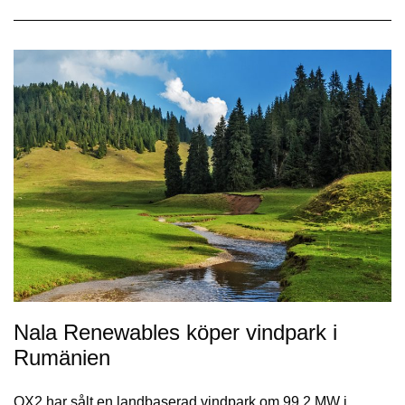
Nala Renewables köper vindpark i
Rumänien
OX2 har sålt en landbaserad vindpark om 99,2 MW i