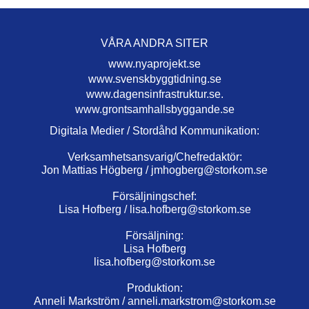
VÅRA ANDRA SITER
www.nyaprojekt.se
www.svenskbyggtidning.se
www.dagensinfrastruktur.se.
www.grontsamhallsbyggande.se
Digitala Medier / Stordåhd Kommunikation:
Verksamhetsansvarig/Chefredaktör:
Jon Mattias Högberg /
jmhogberg@storkom.se
Försäljningschef:
Lisa Hofberg /
lisa.hofberg@storkom.se
Försäljning:
Lisa Hofberg
lisa.hofberg@storkom.se
Produktion:
Anneli Markström /
anneli.markstrom@storkom.se