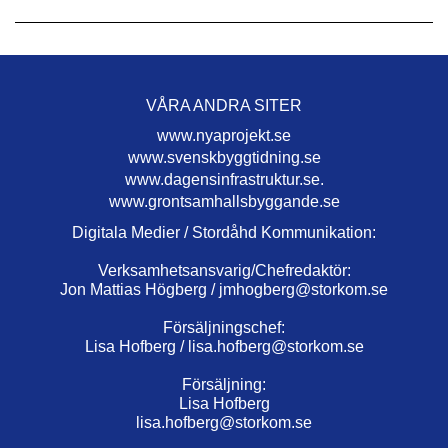
VÅRA ANDRA SITER
www.nyaprojekt.se
www.svenskbyggtidning.se
www.dagensinfrastruktur.se.
www.grontsamhallsbyggande.se
Digitala Medier / Stordåhd Kommunikation:
Verksamhetsansvarig/Chefredaktör:
Jon Mattias Högberg /
jmhogberg@storkom.se
Försäljningschef:
Lisa Hofberg /
lisa.hofberg@storkom.se
Försäljning:
Lisa Hofberg
lisa.hofberg@storkom.se