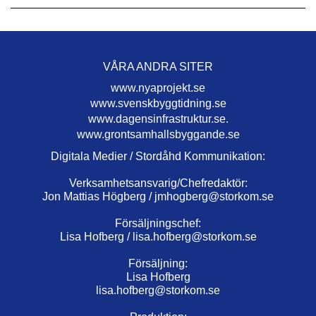
VÅRA ANDRA SITER
www.nyaprojekt.se
www.svenskbyggtidning.se
www.dagensinfrastruktur.se.
www.grontsamhallsbyggande.se
Digitala Medier / Stordåhd Kommunikation:
Verksamhetsansvarig/Chefredaktör:
Jon Mattias Högberg /
jmhogberg@storkom.se
Försäljningschef:
Lisa Hofberg /
lisa.hofberg@storkom.se
Försäljning:
Lisa Hofberg
lisa.hofberg@storkom.se