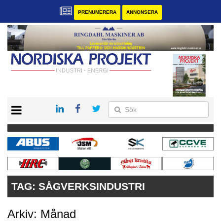
PRENUMERERA
ANNONSERA
START
KONTAKT
VÅRA ANDRA MAGASIN
PRENUMERERA
ANNONSERA
TAG:
SÅGVERKSINDUSTRI
Arkiv: Månad