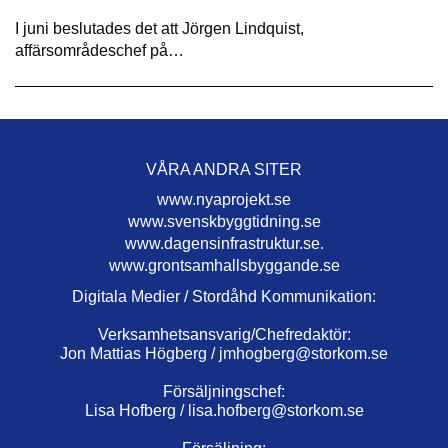
I juni beslutades det att Jörgen Lindquist,
affärsområdeschef på…
VÅRA ANDRA SITER
www.nyaprojekt.se
www.svenskbyggtidning.se
www.dagensinfrastruktur.se.
www.grontsamhallsbyggande.se
Digitala Medier / Stordåhd Kommunikation:
Verksamhetsansvarig/Chefredaktör:
Jon Mattias Högberg /
jmhogberg@storkom.se
Försäljningschef:
Lisa Hofberg /
lisa.hofberg@storkom.se