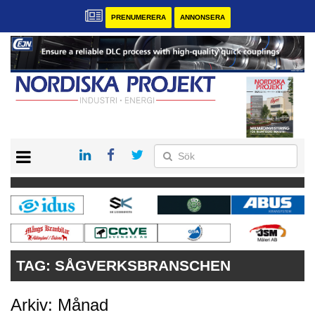
PRENUMERERA
ANNONSERA
START
KONTAKT
VÅRA ANDRA MAGASIN
PRENUMERERA
ANNONSERA
TAG:
SÅGVERKSBRANSCHEN
Arkiv: Månad