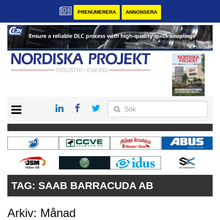
PRENUMERERA
ANNONSERA
START
KONTAKT
VÅRA ANDRA MAGASIN
PRENUMERERA
ANNONSERA
TAG:
SAAB BARRACUDA AB
Arkiv: Månad