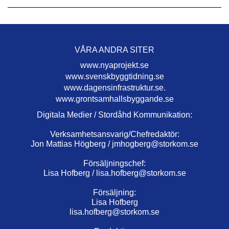
VÅRA ANDRA SITER
www.nyaprojekt.se
www.svenskbyggtidning.se
www.dagensinfrastruktur.se.
www.grontsamhallsbyggande.se
Digitala Medier / Stordåhd Kommunikation:
Verksamhetsansvarig/Chefredaktör:
Jon Mattias Högberg /
jmhogberg@storkom.se
Försäljningschef:
Lisa Hofberg /
lisa.hofberg@storkom.se
Försäljning:
Lisa Hofberg
lisa.hofberg@storkom.se