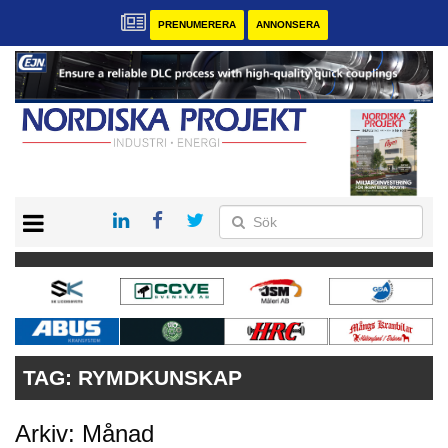
PRENUMERERA
ANNONSERA
START
KONTAKT
VÅRA ANDRA MAGASIN
PRENUMERERA
ANNONSERA
TAG:
RYMDKUNSKAP
Arkiv: Månad