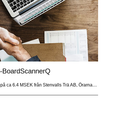
 RS-BoardScannerQ
på ca 6.4 MSEK från Stenvalls Trä AB, Örarna…