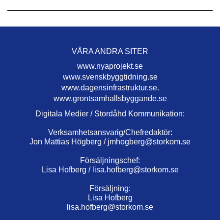
VÅRA ANDRA SITER
www.nyaprojekt.se
www.svenskbyggtidning.se
www.dagensinfrastruktur.se.
www.grontsamhallsbyggande.se
Digitala Medier / Stordåhd Kommunikation:
Verksamhetsansvarig/Chefredaktör:
Jon Mattias Högberg /
jmhogberg@storkom.se
Försäljningschef:
Lisa Hofberg /
lisa.hofberg@storkom.se
Försäljning:
Lisa Hofberg
lisa.hofberg@storkom.se