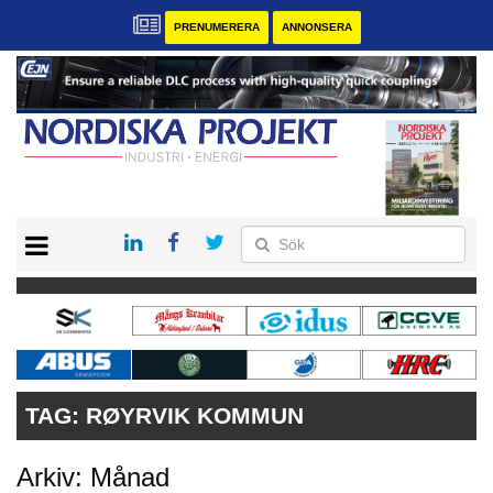
PRENUMERERA
ANNONSERA
START
KONTAKT
VÅRA ANDRA MAGASIN
PRENUMERERA
ANNONSERA
TAG:
RØYRVIK KOMMUN
Arkiv: Månad