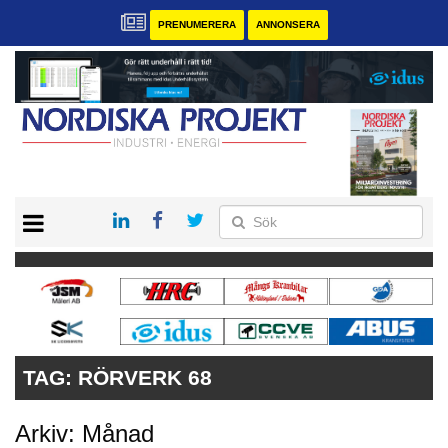
PRENUMERERA
ANNONSERA
START
KONTAKT
VÅRA ANDRA MAGASIN
PRENUMERERA
ANNONSERA
TAG:
RÖRVERK 68
Arkiv: Månad