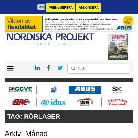
PRENUMERERA
ANNONSERA
START
KONTAKT
VÅRA ANDRA MAGASIN
PRENUMERERA
ANNONSERA
TAG:
RÖRLASER
Arkiv: Månad