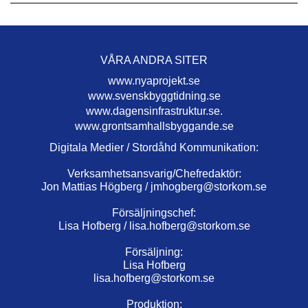
VÅRA ANDRA SITER
www.nyaprojekt.se
www.svenskbyggtidning.se
www.dagensinfrastruktur.se.
www.grontsamhallsbyggande.se
Digitala Medier / Stordåhd Kommunikation:
Verksamhetsansvarig/Chefredaktör:
Jon Mattias Högberg /
jmhogberg@storkom.se
Försäljningschef:
Lisa Hofberg /
lisa.hofberg@storkom.se
Försäljning:
Lisa Hofberg
lisa.hofberg@storkom.se
Produktion: