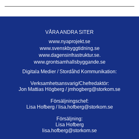
VÅRA ANDRA SITER
www.nyaprojekt.se
www.svenskbyggtidning.se
www.dagensinfrastruktur.se.
www.grontsamhallsbyggande.se
Digitala Medier / Stordåhd Kommunikation:
Verksamhetsansvarig/Chefredaktör:
Jon Mattias Högberg /
jmhogberg@storkom.se
Försäljningschef:
Lisa Hofberg /
lisa.hofberg@storkom.se
Försäljning:
Lisa Hofberg
lisa.hofberg@storkom.se