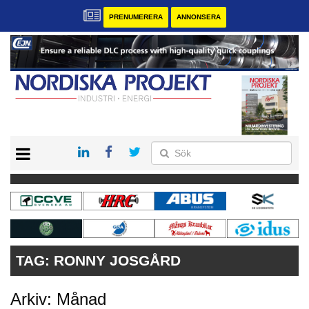
PRENUMERERA
ANNONSERA
START
KONTAKT
VÅRA ANDRA MAGASIN
PRENUMERERA
ANNONSERA
TAG:
RONNY JOSGÅRD
Arkiv: Månad