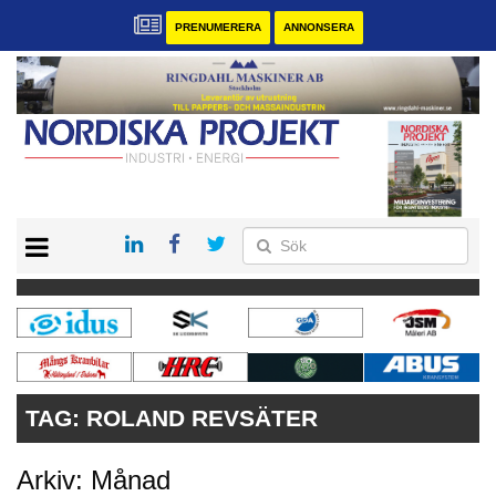
PRENUMERERA
ANNONSERA
START
KONTAKT
VÅRA ANDRA MAGASIN
PRENUMERERA
ANNONSERA
TAG:
ROLAND REVSÄTER
Arkiv: Månad