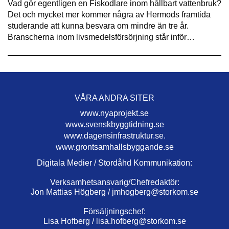
Vad gör egentligen en Fiskodlare inom hållbart vattenbruk?
Det och mycket mer kommer några av Hermods framtida
studerande att kunna besvara om mindre än tre år.
Branscherna inom livsmedelsförsörjning står inför…
VÅRA ANDRA SITER
www.nyaprojekt.se
www.svenskbyggtidning.se
www.dagensinfrastruktur.se.
www.grontsamhallsbyggande.se
Digitala Medier / Stordåhd Kommunikation:
Verksamhetsansvarig/Chefredaktör:
Jon Mattias Högberg /
jmhogberg@storkom.se
Försäljningschef:
Lisa Hofberg /
lisa.hofberg@storkom.se