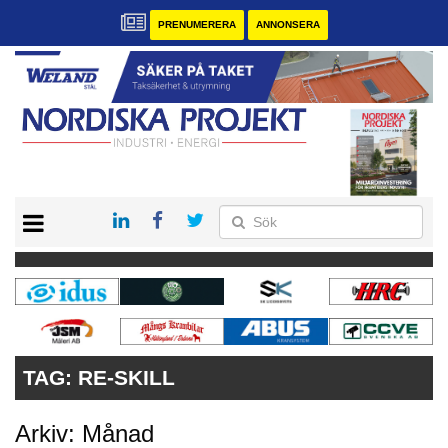
PRENUMERERA
ANNONSERA
START
KONTAKT
VÅRA ANDRA MAGASIN
PRENUMERERA
ANNONSERA
TAG:
RE-SKILL
Arkiv: Månad