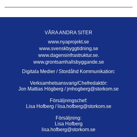
VÅRA ANDRA SITER
www.nyaprojekt.se
www.svenskbyggtidning.se
www.dagensinfrastruktur.se.
www.grontsamhallsbyggande.se
Digitala Medier / Stordåhd Kommunikation:
Verksamhetsansvarig/Chefredaktör:
Jon Mattias Högberg /
jmhogberg@storkom.se
Försäljningschef:
Lisa Hofberg /
lisa.hofberg@storkom.se
Försäljning:
Lisa Hofberg
lisa.hofberg@storkom.se