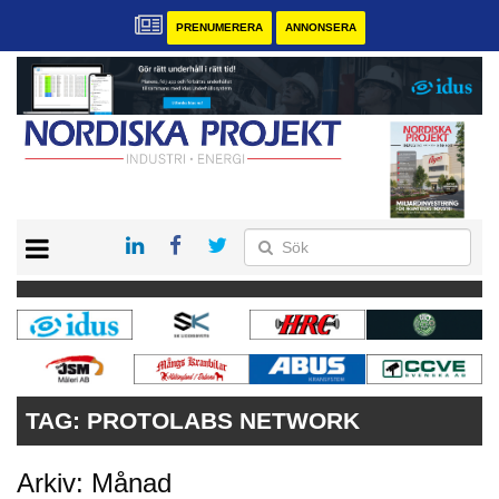
PRENUMERERA
ANNONSERA
START
KONTAKT
VÅRA ANDRA MAGASIN
PRENUMERERA
ANNONSERA
TAG:
PROTOLABS NETWORK
Arkiv: Månad