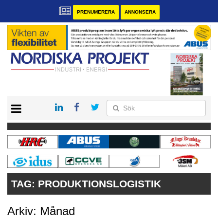
PRENUMERERA
ANNONSERA
START
KONTAKT
VÅRA ANDRA MAGASIN
PRENUMERERA
ANNONSERA
TAG:
PRODUKTIONSLOGISTIK
Arkiv: Månad