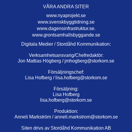
VÅRA ANDRA SITER
www.nyaprojekt.se
www.svenskbyggtidning.se
www.dagensinfrastruktur.se.
www.grontsamhallsbyggande.se
Digitala Medier / Stordåhd Kommunikation:
Verksamhetsansvarig/Chefredaktör:
Jon Mattias Högberg /
jmhogberg@storkom.se
Försäljningschef:
Lisa Hofberg /
lisa.hofberg@storkom.se
Försäljning:
Lisa Hofberg
lisa.hofberg@storkom.se
Produktion:
Anneli Markström /
anneli.markstrom@storkom.se
Siten drivs av Stordåhd Kommunikation AB