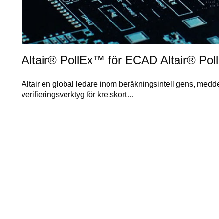
Altair® PollEx™ för ECAD Altair® PollE
Altair en global ledare inom beräkningsintelligens, meddel
verifieringsverktyg för kretskort…