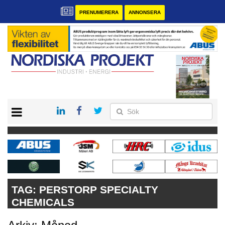
PRENUMERERA
ANNONSERA
START
KONTAKT
VÅRA ANDRA MAGASIN
PRENUMERERA
ANNONSERA
TAG:
PERSTORP SPECIALTY
CHEMICALS