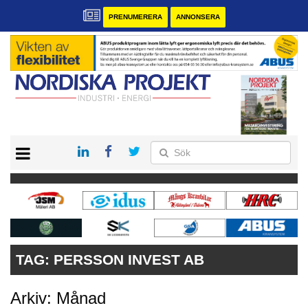
PRENUMERERA
ANNONSERA
START
KONTAKT
VÅRA ANDRA MAGASIN
PRENUMERERA
ANNONSERA
TAG:
PERSSON INVEST AB
Arkiv: Månad