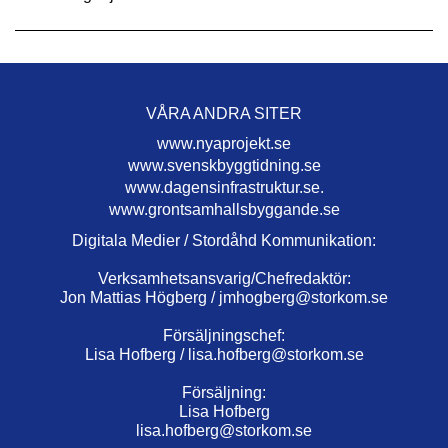
VÅRA ANDRA SITER
www.nyaprojekt.se
www.svenskbyggtidning.se
www.dagensinfrastruktur.se.
www.grontsamhallsbyggande.se
Digitala Medier / Stordåhd Kommunikation:
Verksamhetsansvarig/Chefredaktör:
Jon Mattias Högberg /
jmhogberg@storkom.se
Försäljningschef:
Lisa Hofberg /
lisa.hofberg@storkom.se
Försäljning:
Lisa Hofberg
lisa.hofberg@storkom.se