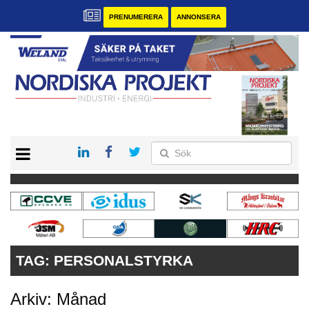
PRENUMERERA
ANNONSERA
START
KONTAKT
VÅRA ANDRA MAGASIN
PRENUMERERA
ANNONSERA
TAG:
PERSONALSTYRKA
Arkiv: Månad