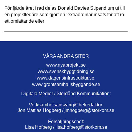
För fjärde året i rad delas Donald Davies Stipendium ut till
en projektledare som gjort en ’extraordinär insats för att ro
ett omfattande eller
VÅRA ANDRA SITER
www.nyaprojekt.se
www.svenskbyggtidning.se
www.dagensinfrastruktur.se.
www.grontsamhallsbyggande.se
Digitala Medier / Stordåhd Kommunikation:
Verksamhetsansvarig/Chefredaktör:
Jon Mattias Högberg /
jmhogberg@storkom.se
Försäljningschef:
Lisa Hofberg /
lisa.hofberg@storkom.se