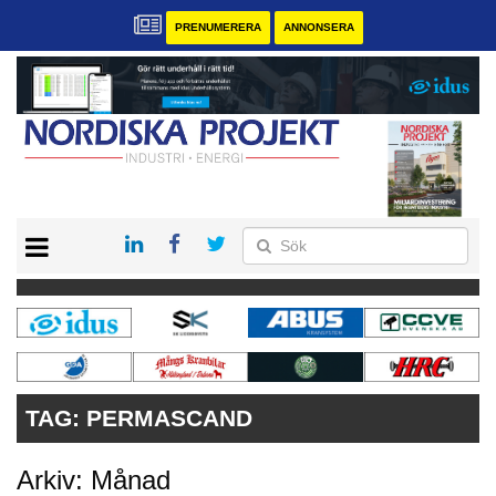
PRENUMERERA
ANNONSERA
START
KONTAKT
VÅRA ANDRA MAGASIN
PRENUMERERA
ANNONSERA
TAG:
PERMASCAND
Arkiv: Månad