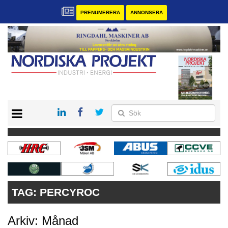
PRENUMERERA
ANNONSERA
START
KONTAKT
VÅRA ANDRA MAGASIN
PRENUMERERA
ANNONSERA
TAG:
PERCYROC
Arkiv: Månad