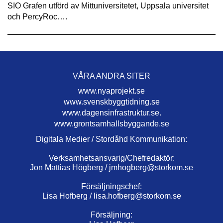
SIO Grafen utförd av Mittuniversitetet, Uppsala universitet
och PercyRoc….
VÅRA ANDRA SITER
www.nyaprojekt.se
www.svenskbyggtidning.se
www.dagensinfrastruktur.se.
www.grontsamhallsbyggande.se
Digitala Medier / Stordåhd Kommunikation:
Verksamhetsansvarig/Chefredaktör:
Jon Mattias Högberg /
jmhogberg@storkom.se
Försäljningschef:
Lisa Hofberg /
lisa.hofberg@storkom.se
Försäljning: