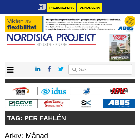
PRENUMERERA
ANNONSERA
START
KONTAKT
VÅRA ANDRA MAGASIN
PRENUMERERA
ANNONSERA
TAG:
PER FAHLÉN
Arkiv: Månad