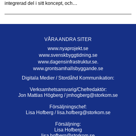
integrerad del i sitt koncept, och…
VÅRA ANDRA SITER
www.nyaprojekt.se
www.svenskbyggtidning.se
www.dagensinfrastruktur.se.
www.grontsamhallsbyggande.se
Digitala Medier / Stordåhd Kommunikation:
Verksamhetsansvarig/Chefredaktör:
Jon Mattias Högberg /
jmhogberg@storkom.se
Försäljningschef:
Lisa Hofberg /
lisa.hofberg@storkom.se
Försäljning:
Lisa Hofberg
lisa.hofberg@storkom.se