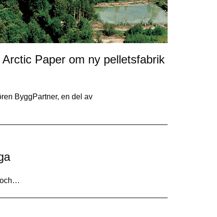
Arctic Paper om ny pelletsfabrik
ören ByggPartner, en del av
ga
k och…