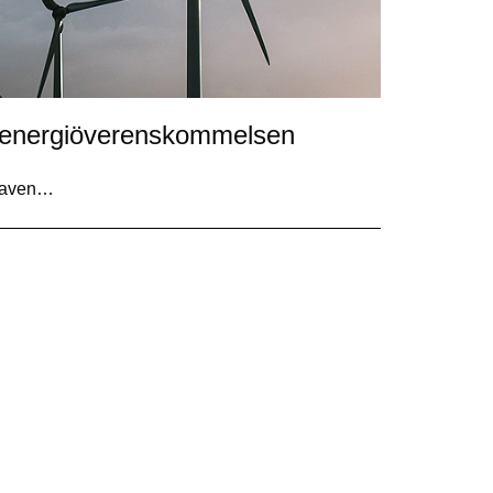
 i energiöverenskommelsen
 kraven…