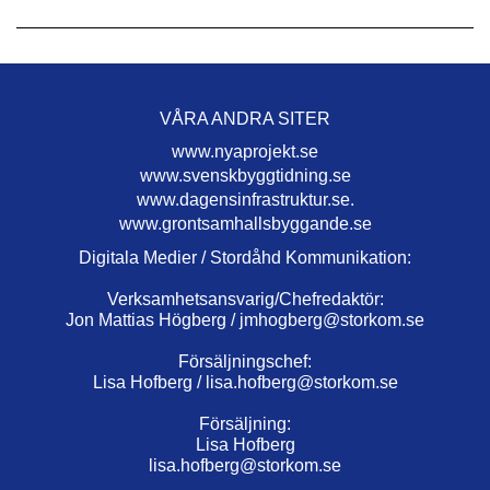
VÅRA ANDRA SITER
www.nyaprojekt.se
www.svenskbyggtidning.se
www.dagensinfrastruktur.se.
www.grontsamhallsbyggande.se
Digitala Medier / Stordåhd Kommunikation:
Verksamhetsansvarig/Chefredaktör:
Jon Mattias Högberg /
jmhogberg@storkom.se
Försäljningschef:
Lisa Hofberg /
lisa.hofberg@storkom.se
Försäljning:
Lisa Hofberg
lisa.hofberg@storkom.se