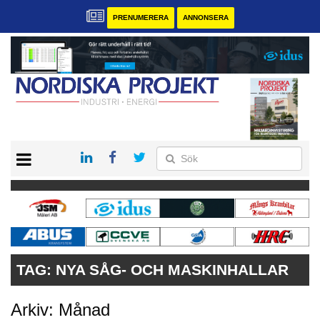
PRENUMERERA
ANNONSERA
START
KONTAKT
VÅRA ANDRA MAGASIN
PRENUMERERA
ANNONSERA
TAG:
NYA SÅG- OCH MASKINHALLAR
Arkiv: Månad