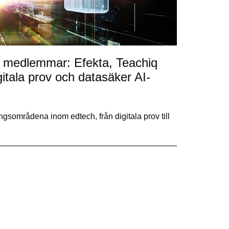
 medlemmar: Efekta, Teachiq
gitala prov och datasäker AI-
ngsområdena inom edtech, från digitala prov till