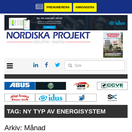
PRENUMERERA
ANNONSERA
START
KONTAKT
VÅRA ANDRA MAGASIN
PRENUMERERA
ANNONSERA
TAG:
NY TYP AV ENERGISYSTEM
Arkiv: Månad