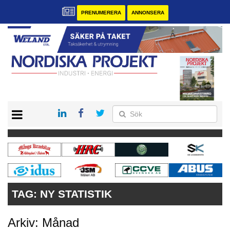
PRENUMERERA
ANNONSERA
START
KONTAKT
VÅRA ANDRA MAGASIN
PRENUMERERA
ANNONSERA
TAG:
NY STATISTIK
Arkiv: Månad