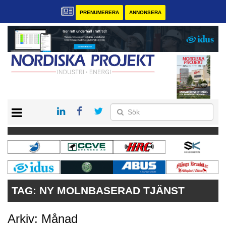
PRENUMERERA
ANNONSERA
START
KONTAKT
VÅRA ANDRA MAGASIN
PRENUMERERA
ANNONSERA
TAG:
NY MOLNBASERAD TJÄNST
Arkiv: Månad