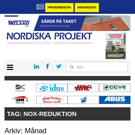
PRENUMERERA
ANNONSERA
START
KONTAKT
VÅRA ANDRA MAGASIN
PRENUMERERA
ANNONSERA
TAG:
NOX-REDUKTION
Arkiv: Månad