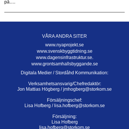
på….
VÅRA ANDRA SITER
www.nyaprojekt.se
www.svenskbyggtidning.se
www.dagensinfrastruktur.se.
www.grontsamhallsbyggande.se
Digitala Medier / Stordåhd Kommunikation:
Verksamhetsansvarig/Chefredaktör:
Jon Mattias Högberg /
jmhogberg@storkom.se
Försäljningschef:
Lisa Hofberg /
lisa.hofberg@storkom.se
Försäljning:
Lisa Hofberg
lisa.hofberg@storkom.se