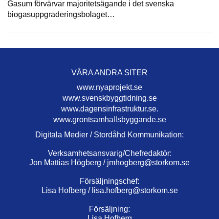
Gasum förvärvar majoritetsägande i det svenska
biogasuppgraderingsbolaget…
VÅRA ANDRA SITER
www.nyaprojekt.se
www.svenskbyggtidning.se
www.dagensinfrastruktur.se.
www.grontsamhallsbyggande.se
Digitala Medier / Stordåhd Kommunikation:
Verksamhetsansvarig/Chefredaktör:
Jon Mattias Högberg /
jmhogberg@storkom.se
Försäljningschef:
Lisa Hofberg /
lisa.hofberg@storkom.se
Försäljning:
Lisa Hofberg