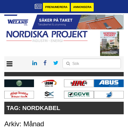
PRENUMERERA
ANNONSERA
START
KONTAKT
VÅRA ANDRA MAGASIN
PRENUMERERA
ANNONSERA
TAG:
NORDKABEL
Arkiv: Månad