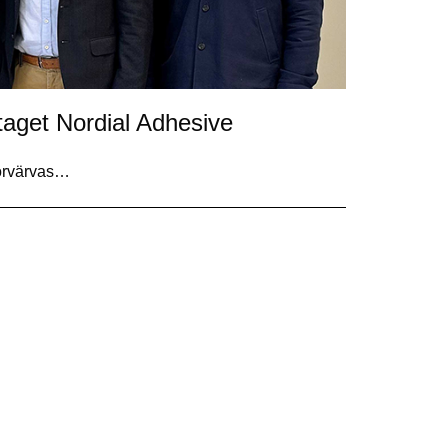
taget Nordial Adhesive
förvärvas…