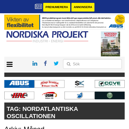
PRENUMERERA
ANNONSERA
START
KONTAKT
VÅRA ANDRA MAGASIN
PRENUMERERA
ANNONSERA
TAG:
NORDATLANTISKA
OSCILLATIONEN