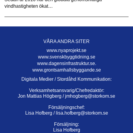
vindhastigheten ökat…
VÅRA ANDRA SITER
www.nyaprojekt.se
www.svenskbyggtidning.se
www.dagensinfrastruktur.se.
www.grontsamhallsbyggande.se
Digitala Medier / Stordåhd Kommunikation:
Verksamhetsansvarig/Chefredaktör:
Jon Mattias Högberg /
jmhogberg@storkom.se
Försäljningschef:
Lisa Hofberg /
lisa.hofberg@storkom.se
Försäljning:
Lisa Hofberg