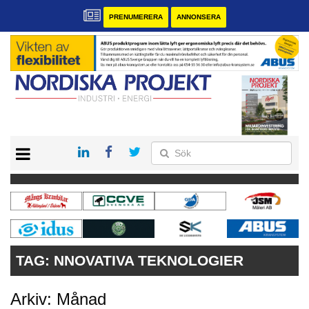
PRENUMERERA
ANNONSERA
START
KONTAKT
VÅRA ANDRA MAGASIN
PRENUMERERA
ANNONSERA
TAG:
NNOVATIVA TEKNOLOGIER
Arkiv: Månad