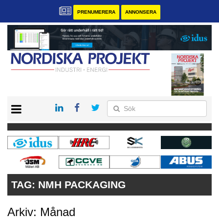
PRENUMERERA
ANNONSERA
START
KONTAKT
VÅRA ANDRA MAGASIN
PRENUMERERA
ANNONSERA
TAG:
NMH PACKAGING
Arkiv: Månad